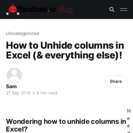
Uncategorized
How to Unhide columns in
Excel (& everything else)!
Share
Sam
27 Sep 2019
•
5 min read
N
e
Wondering how to unhide columns in
e
Excel?